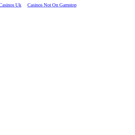
Casinos Uk
Casinos Not On Gamstop