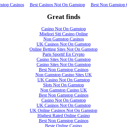
stop Casinos
Best Casinos Not On Gamstop
Best Non Gamstop 
Great finds
Casino Not On Gamstop
Migliori Siti Casino Online
Non Gamstop Casinos
UK Casinos Not On Gamstop
Online Betting Sites Not On Gamstop
Paris Sportif En Crypto
Casino Sites Not On Gamstop
Casino Sites Not On Gamstop
Best Non Gamstop Casinos
Non Gamstop Casino Sites UK
UK Casino Not On Gamstop
Slots Not On Gamstop
Non Gamstop Casino UK
Best Non Gamstop Casinos
Casino Not On Gamstop
UK Casinos Not On Gamstop
UK Online Casinos Not On Gamstop
Highest Rated Online Casino
Best Non Gamstop Casinos
Beste Online Casino