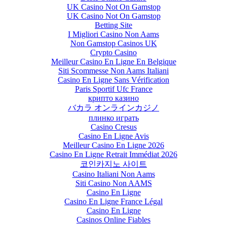
UK Casino Not On Gamstop
UK Casino Not On Gamstop
Betting Site
I Migliori Casino Non Aams
Non Gamstop Casinos UK
Crypto Casino
Meilleur Casino En Ligne En Belgique
Siti Scommesse Non Aams Italiani
Casino En Ligne Sans Vérification
Paris Sportif Ufc France
крипто казино
バカラ オンラインカジノ
плинко играть
Casino Cresus
Casino En Ligne Avis
Meilleur Casino En Ligne 2026
Casino En Ligne Retrait Immédiat 2026
코인카지노 사이트
Casino Italiani Non Aams
Siti Casino Non AAMS
Casino En Ligne
Casino En Ligne France Légal
Casino En Ligne
Casinos Online Fiables