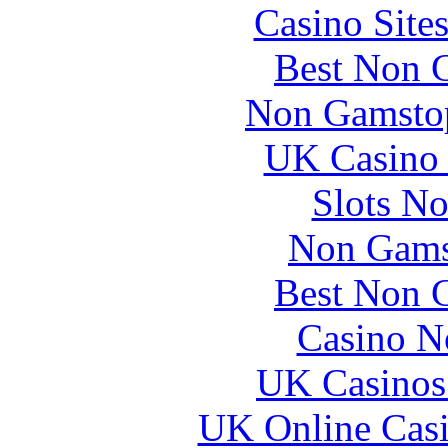
Casino Site
Best Non 
Non Gamstop
UK Casino
Slots N
Non Gams
Best Non 
Casino N
UK Casinos
UK Online Cas