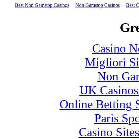
Best Non Gamstop Casinos
Non Gamstop Casinos
Best 
Gre
Casino N
Migliori S
Non Gam
UK Casinos
Online Betting 
Paris Sp
Casino Site