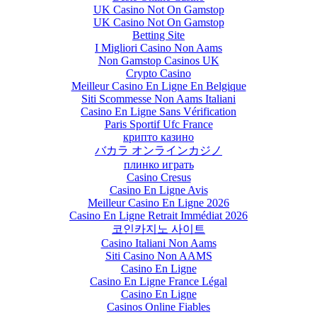
UK Casino Not On Gamstop
UK Casino Not On Gamstop
Betting Site
I Migliori Casino Non Aams
Non Gamstop Casinos UK
Crypto Casino
Meilleur Casino En Ligne En Belgique
Siti Scommesse Non Aams Italiani
Casino En Ligne Sans Vérification
Paris Sportif Ufc France
крипто казино
バカラ オンラインカジノ
плинко играть
Casino Cresus
Casino En Ligne Avis
Meilleur Casino En Ligne 2026
Casino En Ligne Retrait Immédiat 2026
코인카지노 사이트
Casino Italiani Non Aams
Siti Casino Non AAMS
Casino En Ligne
Casino En Ligne France Légal
Casino En Ligne
Casinos Online Fiables