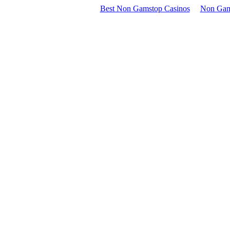
Best Non Gamstop Casinos
Non Gam